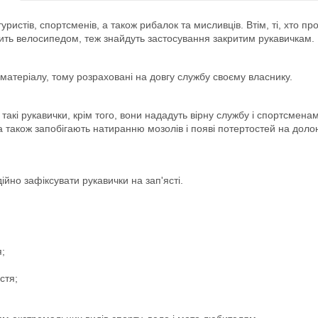
туристів, спортсменів, а також рибалок та мисливців. Втім, ті, хто 
дить велосипедом, теж знайдуть застосування закритим рукавичкам.
о матеріалу, тому розраховані на довгу службу своєму власнику.
 такі рукавички, крім того, вони нададуть вірну службу і спортсме
 а також запобігають натиранню мозолів і появі потертостей на доло
йно зафіксувати рукавички на зап'ясті.
я;
стя;