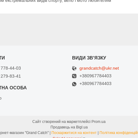
лям екстремальних видів спорту, вело і мото любителям
grandcatch@ukr.net
 778-44-03
+380967784403
 279-83-41
+380967784403
р
Сайт створений на маркетплейсі
Prom.ua
Продавець на Bigl.ua
Интернет-магазин "Grand Catch" |
Поскаржитися на контент
|
Політика конфіденцій