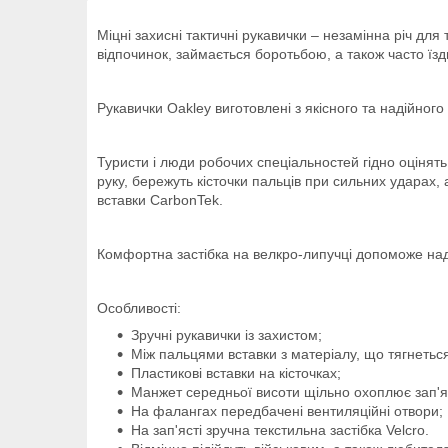
Міцні захисні тактичні рукавички – незамінна річ для 
відпочинок, займається боротьбою, а також часто їз
Рукавички Oakley виготовлені з якісного та надійног
Туристи і люди робочих спеціальностей гідно оцінять
руку, бережуть кісточки пальців при сильних ударах,
вставки CarbonTek.
Комфортна застібка на велкро-липучці допоможе наді
Особливості:
Зручні рукавички із захистом;
Між пальцями вставки з матеріалу, що тягнетьс
Пластикові вставки на кісточках;
Манжет середньої висоти щільно охоплює зап'я
На фалангах передбачені вентиляційні отвори;
На зап'ясті зручна текстильна застібка Velcro.