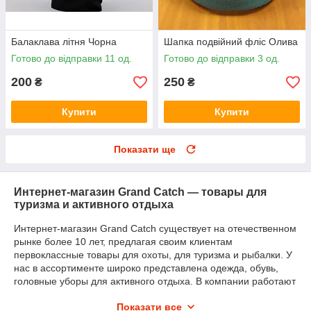
Балаклава літня Чорна
Шапка подвійний фліс Олива
Готово до відправки 11 од.
Готово до відправки 3 од.
200
250
₴
₴
Купити
Купити
Показати ще
Интернет-магазин Grand Catch — товары для
туризма и активного отдыха
Интернет-магазин Grand Catch существует на отечественном
рынке более 10 лет, предлагая своим клиентам
первоклассные товары для охоты, для туризма и рыбалки. У
нас в ассортименте широко представлена одежда, обувь,
головные уборы для активного отдыха. В компании работают
настоящие энтузиасты своего дела, которые самостоятельно
Показати все
занимаются всеми этими увлечениями и прекрасно знают,