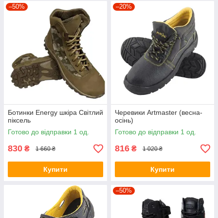
–50%
–20%
Ботинки Energy шкіра Світлий
Черевики Artmaster (весна-
піксель
осінь)
Готово до відправки 1 од.
Готово до відправки 1 од.
830
816
₴
₴
1 660 ₴
1 020 ₴
Купити
Купити
–50%