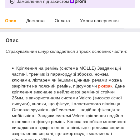
Замовлення під захистом
Опис
Доставка
Оплата
Умови повернення
Опис
Страхувальний шнур складається з трьох основних частин:
Кріплення на ремінь (система MOLLE) Завдяки цій
частині, тренчик із паракорду зі зброєю, ножем,
ключами, ліхтарем чи іншими цінними речами можна
закріпити на поясний ремінь, підсумок чи
рюкзак
. Дане
кріплення виконане з нейлонової ремінної стрічки
25мм, з використанням системи Velcro (високоякісної
липучки), кнопки, що фіксує, і пластикового півкільця.
Основна зручність цієї системи – надійна фіксація та
мобільність. Завдяки системі Velcro кріплення надійно
охоплює та фіксує ремінь. Кнопка запобігає можливості
випадкового відкріплення, а півкільце тренчика сприяє
закріпленню спіралі, що амортизує, і можливості
обертання на 360о.