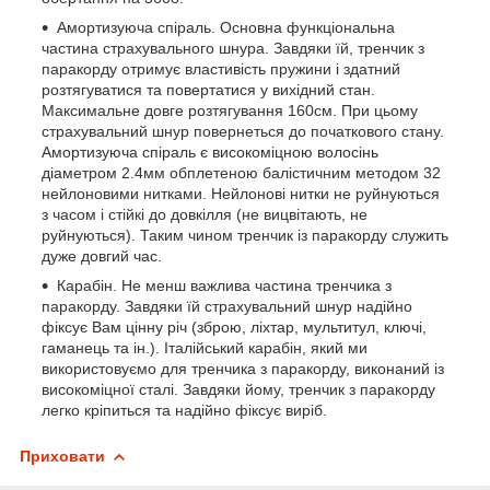
Амортизуюча спіраль. Основна функціональна
частина страхувального шнура. Завдяки їй, тренчик з
паракорду отримує властивість пружини і здатний
розтягуватися та повертатися у вихідний стан.
Максимальне довге розтягування 160см. При цьому
страхувальний шнур повернеться до початкового стану.
Амортизуюча спіраль є високоміцною волосінь
діаметром 2.4мм обплетеною балістичним методом 32
нейлоновими нитками. Нейлонові нитки не руйнуються
з часом і стійкі до довкілля (не вицвітають, не
руйнуються). Таким чином тренчик із паракорду служить
дуже довгий час.
Карабін. Не менш важлива частина тренчика з
паракорду. Завдяки їй страхувальний шнур надійно
фіксує Вам цінну річ (зброю, ліхтар, мультитул, ключі,
гаманець та ін.). Італійський карабін, який ми
використовуємо для тренчика з паракорду, виконаний із
високоміцної сталі. Завдяки йому, тренчик з паракорду
легко кріпиться та надійно фіксує виріб.
Приховати