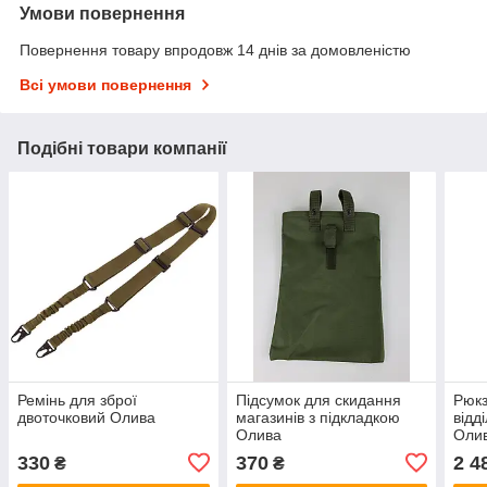
Умови повернення
Повернення товару впродовж 14 днів за домовленістю
Всі умови повернення
Подібні товари компанії
Ремінь для зброї
Підсумок для скидання
Рюкз
двоточковий Олива
магазинів з підкладкою
відд
Олива
Олив
330
370
2 4
₴
₴