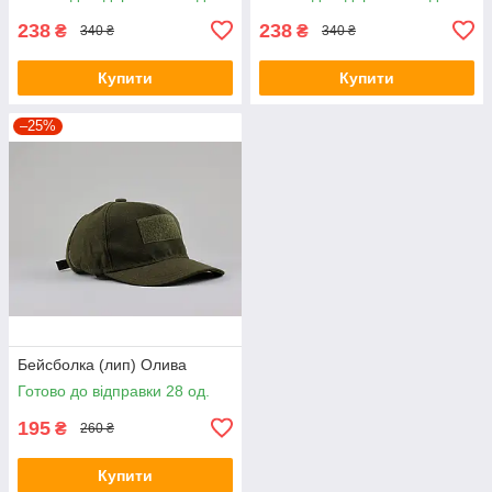
238
238
₴
₴
340 ₴
340 ₴
Купити
Купити
–25%
Бейсболка (лип) Олива
Готово до відправки 28 од.
195
₴
260 ₴
Купити