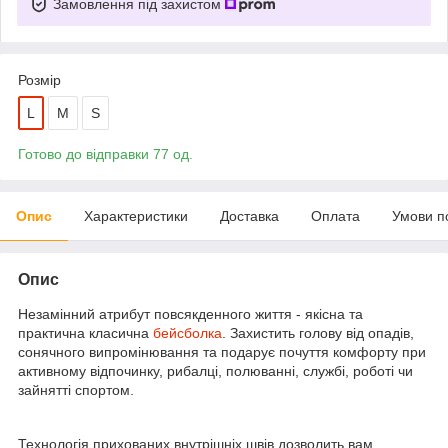
Замовлення під захистом
Розмір
L
M
S
Готово до відправки 77 од.
Опис
Характеристики
Доставка
Оплата
Умови п
Опис
Незамінний атрибут повсякденного життя - якісна та
практична класична
бейсболка
. Захистить голову від опадів,
сонячного випромінювання та подарує почуття комфорту при
активному відпочинку, рибалці, полюванні, службі, роботі чи
зайнятті спортом.
Технологія прихованих внутрішніх швів дозволить вам