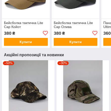
Бейсболка тактична Lite
Бейсболка тактична Lite
Пана
Cap Койот
Cap Олива
Ulti
380
380
360
₴
₴
Купити
Купити
Акційні пропозиції та новинки
–50%
–30%