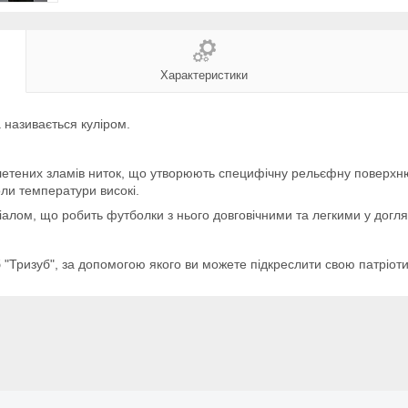
Характеристики
а називається куліром.
плетених зламів ниток, що утворюють специфічну рельєфну поверхню
оли температури високі.
ріалом, що робить футболки з нього довговічними та легкими у догля
 "Тризуб", за допомогою якого ви можете підкреслити свою патріотичн