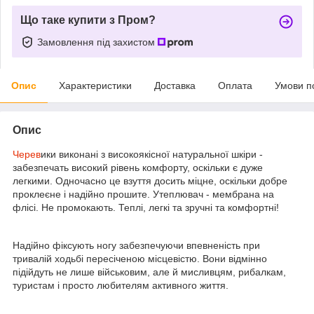
Що таке купити з Пром?
Замовлення під захистом
Опис
Характеристики
Доставка
Оплата
Умови п
Опис
Черев
ики виконані з високоякісної натуральної шкіри -
забезпечать високий рівень комфорту, оскільки є дуже
легкими. Одночасно це взуття досить міцне, оскільки добре
проклеєне і надійно прошите. Утеплювач - мембрана на
флісі. Не промокають. Теплі, легкі та зручні та комфортні!
Надійно фіксують ногу забезпечуючи впевненість при
тривалій ходьбі пересіченою місцевістю. Вони відмінно
підійдуть не лише військовим, але й мисливцям, рибалкам,
туристам і просто любителям активного життя.