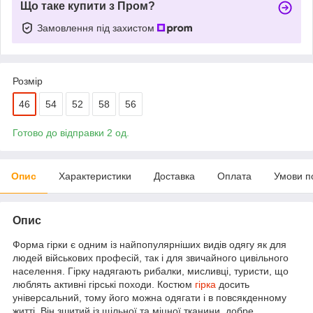
Що таке купити з Пром?
Замовлення під захистом
Розмір
46
54
52
58
56
Готово до відправки 2 од.
Опис
Характеристики
Доставка
Оплата
Умови п
Опис
Форма гірки є одним із найпопулярніших видів одягу як для
людей військових професій, так і для звичайного цивільного
населення. Гірку надягають рибалки, мисливці, туристи, що
люблять активні гірські походи. Костюм
гірка
досить
універсальний, тому його можна одягати і в повсякденному
житті. Він зшитий із щільної та міцної тканини, добре