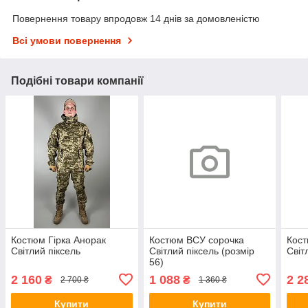
Повернення товару впродовж 14 днів за домовленістю
Всі умови повернення
Подібні товари компанії
Костюм Гірка Анорак
Костюм ВСУ сорочка
Кос
Світлий піксель
Світлий піксель (розмір
Світ
56)
2 160
1 088
2 2
₴
₴
2 700 ₴
1 360 ₴
Купити
Купити