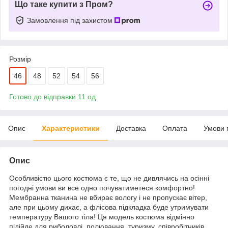
Що таке купити з Пром?
Замовлення під захистом
Розмір
46
48
52
54
56
Готово до відправки 11 од.
Опис
Характеристики
Доставка
Оплата
Умови 
Опис
Особливістю цього костюма є те, що не дивлячись на осінні
погодні умови ви все одно почуватиметеся комфортно!
Мембранна тканина не вбирає вологу і не пропускає вітер,
але при цьому дихає, а флісова підкладка буде утримувати
температуру Вашого тіла! Ця модель костюма відмінно
підійде для риболовлі, полювання, туризму, співробітників