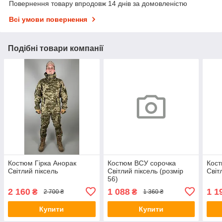
Повернення товару впродовж 14 днів за домовленістю
Всі умови повернення
Подібні товари компанії
Костюм Гірка Анорак
Костюм ВСУ сорочка
Кост
Світлий піксель
Світлий піксель (розмір
Світ
56)
2 160
1 088
1 1
₴
₴
2 700 ₴
1 360 ₴
Купити
Купити