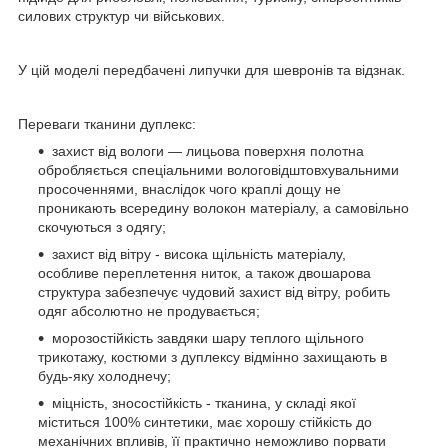
силових структур чи військових.
У цій моделі передбачені липучки для шевронів та відзнак.
Переваги тканини дуплекс:
захист від вологи — лицьова поверхня полотна
обробляється спеціальними вологовідштовхувальними
просоченнями, внаслідок чого краплі дощу не
проникають всередину волокон матеріалу, а самовільно
скочуються з одягу;
захист від вітру - висока щільність матеріалу,
особливе переплетення ниток, а також двошарова
структура забезпечує чудовий захист від вітру, робить
одяг абсолютно не продувається;
морозостійкість завдяки шару теплого щільного
трикотажу, костюми з дуплексу відмінно захищають в
будь-яку холоднечу;
міцність, зносостійкість - тканина, у складі якої
міститься 100% синтетики, має хорошу стійкість до
механічних впливів, її практично неможливо порвати