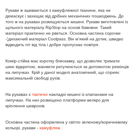
Рукави ж зшиваються з камуфляжної тканини, яка не
демаскує і захищає від дрібних механічних пошкоджень. До
того ж на рукавах розміщуються кишені. Рукави виготовлені із
щільного матеріалу RipStop на основі бавовни. Такий
матеріал практично не рветься. Основна частина сорочки
-¦дихаючий матеріал Coolpass. Він м'який на дотик, швидко
відводить піт від тіла і добре пропускає повітря.
Комір-стійка має коротку блискавку, що дозволяє тримати
шию відкритою, манжети регулюються за допомогою ремінців
на липучках. Крій у даної моделі анатомічний, що сприяє
максимальній свободі рухів.
На рукавах є
тактичні
накладні кишені із клапанами на
липучках. На них розміщено платформи велкро для
кріплення шевронів.
Основна частина оформлена у світло зеленому/коричневому
кольорі, рукави -
камуфляж
.