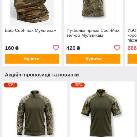
Баф Cool-max Мультикам
Футболка пряма Cool-Max
УБОК
велкро Мультикам
коро
пікс
160
420
686
₴
₴
Купити
Купити
Акційні пропозиції та новинки
–30%
–30%