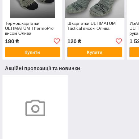
Термошкарпетки
Шкарпетки ULTIMATUM
УБА
ULTIMATUM ThermoPro
Tactical високі Олива
ULT
високі Олива
рука
180
120
1 5
₴
₴
Купити
Купити
Акційні пропозиції та новинки