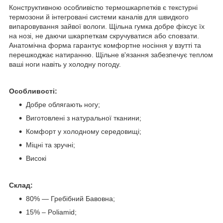
Конструктивною особливістю термошкарпетків є текстурні
термозони й інтегровані системи каналів для швидкого
випаровування зайвої вологи. Щільна гумка добре фіксує їх
на нозі, не даючи шкарпеткам скручуватися або сповзати.
Анатомічна форма гарантує комфортне носіння у взутті та
перешкоджає натиранню. Щільне в'язання забезпечує теплом
ваші ноги навіть у холодну погоду.
Особливості:
Добре облягають ногу;
Виготовлені з натуральної тканини;
Комфорт у холодному середовищі;
Міцні та зручні;
Високі
Склад:
80% — Гребібний Бавовна;
15% – Poliamid;