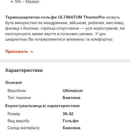
5% – Elastan.
Термошкарпетки-гольфи ULTIMATUM ThermoPro
можуть
бути використані як мандрівники, військові, рибалки, мисливці,
фахівці з безпеки, стрільці-спортсмени — усіх користувачів, які
експлуатують важке взуття в польових умовах. У цих
шкарпетках Ви почуватиметеся впевнено та комфортно.
Приховати
Характеристики
Основні
Виробник
Ultimatum
Тип тканини
Бавовна
Користувальницькі характеристики
Розмір
39-42
Вид виробу
Гольфи
Склад матеріалу
Бавовна