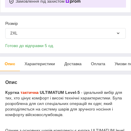
Замовлення під захистом
Розмір
2XL
Готово до відправки 5 од.
Опис
Характеристики
Доставка
Оплата
Умови п
Опис
Куртка
тактична
ULTIMATUM Level-5
- ідеальний вибір для
тих, хто цінує комфорт і високі технічні характеристики. Була
розроблена для сил спеціальних операцій як одяг, який
розподіляється на систему шарів для зручного носіння і
комфорту війсковослужбовців.
Одним з основних шарів комплексу є куртка ULTIMATUM level