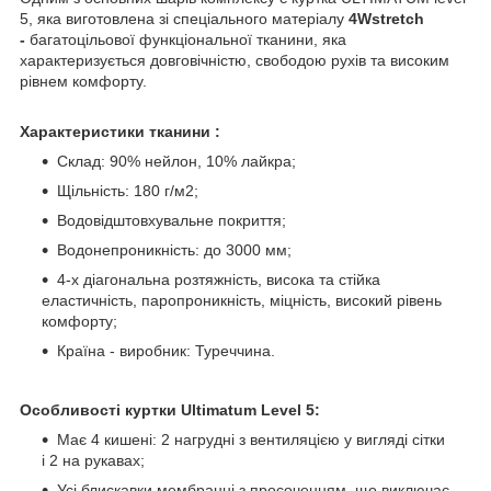
5, яка виготовлена зі спеціального матеріалу
4Wstretch
-
багатоцільової функціональної тканини, яка
характеризується довговічністю, свободою рухів та високим
рівнем комфорту.
Характеристики тканини :
Склад: 90% нейлон, 10% лайкра;
Щільність: 180 г/м2;
Водовідштовхувальне покриття;
Водонепроникність: до 3000 мм;
4-х діагональна розтяжність, висока та стійка
еластичність, паропроникність, міцність, високий рівень
комфорту;
Країна - виробник: Туреччина.
Особливості куртки Ultimatum Level 5:
Має 4 кишені: 2 нагрудні з вентиляцією у вигляді сітки
і 2 на рукавах;
Усі блискавки мембранні з просоченням, що виключає