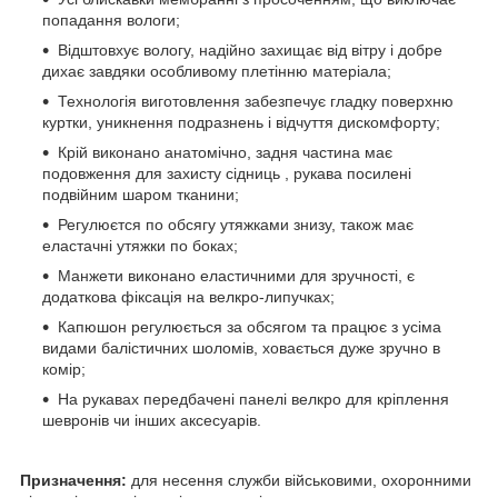
попадання вологи;
Відштовхує вологу, надійно захищає від вітру і добре
дихає завдяки особливому плетінню матеріала;
Технологія виготовлення забезпечує гладку поверхню
куртки, уникнення подразнень і відчуття дискомфорту;
Крій виконано анатомічно, задня частина має
подовження для захисту сідниць , рукава посилені
подвійним шаром тканини;
Регулюєтся по обсягу утяжками знизу, також має
еластачні утяжки по боках;
Манжети виконано еластичними для зручності, є
додаткова фіксація на велкро-липучках;
Капюшон регулюється за обсягом та працює з усіма
видами балістичних шоломів, ховається дуже зручно в
комір;
На рукавах передбачені панелі велкро для кріплення
шевронів чи інших аксесуарів.
Призначення:
для несення служби військовими, охоронними