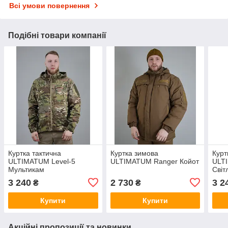
Всі умови повернення
Подібні товари компанії
Куртка тактична
Куртка зимова
Курт
ULTIMATUM Level-5
ULTIMATUM Ranger Койот
ULT
Мультикам
Світ
3 240
2 730
3 2
₴
₴
Купити
Купити
Акційні пропозиції та новинки