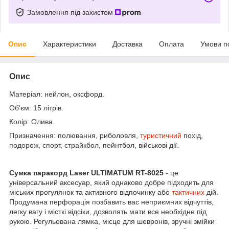
Замовлення під захистом
Опис
Характеристики
Доставка
Оплата
Умови п
Опис
Матеріал: нейлон, оксфорд.
Об'єм: 15 літрів.
Колір: Олива.
Призначення: полювання, риболовля,
туристичний
похід,
подорож, спорт, страйкбол, пейнтбол, військові дії.
Сумка паракорд Laser ULTIMATUM RT-8025
- це
універсальний аксесуар, який однаково добре підходить для
міських прогулянок та активного відпочинку або
тактичних
дій.
Продумана перфорація позбавить вас неприємних відчуттів,
легку вагу і місткі відсіки, дозволять мати все необхідне під
рукою. Регульована лямка, місце для шевронів, зручні змійки