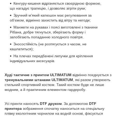
Кенгуру-кишеня відрізняється своєрідною формою,
що нагадує трапецію, і дозволяє зігріти руки;
Зручний м'який капюшон має регулювання за
об’ємом, відмінно захистить від вітру та негоди;
Манжети на рукавах і поясі виготовлені з тканини
Рібана, добре тягнуться, зберігають форму і
запобігають попаданню холодного повітря.
Зносостійкість (не розтягується з часом, не
кашлатиться);
На плечах передбачені липучки для кріплення
індивідуальних аксесуарів.
Худі тактичне з принтом ULTIMATUM
відмінно поєднується з
тренувальними штанами ULTIMATUM
, які разом утворюють
стильний спортивний костюм. Такий костюм буде не лише
модним, а й практичним елементом гардеробу.
Усі принти наносять
DTF друком
. За допомогою
DTF
принтера
зображення спочатку наноситься на спеціальну
плівку екологічним чорнилом на водній основі, фіксується