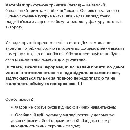
Матеріал
: трикотажна тринитка (петля) – це теплий
бавовняний трикотаж найвищої якості. Основою тканиною є
щільно скручена кулірна нитка, яка надає вигляд тонкої
гладкої в'язки з лицьового боку та рифлену фактуру петель із
вивороту.
Усі види принтів представлені на фото. Для замовлення,
виберіть потрібний розмір і в коментарі до замовлення вкажіть
номер принта, що сподобався. Або зателефонуйте на будь-
який із зазначених номерів для уточнення.
!!! Увага, важлива інформація: всі надані принти до даної
моделі виготовляються під індивідуальне замовлення,
відпускаються тільки за повною передоплатою та не
підлягають обміну та поверненню. !!!
Особливості:
Фасон не сковує рухів під час фізичних навантажень;
Особливий крій рукава у вигляді реглану допомагає
досягти незвичайної форми плечей. Завдяки цьому
виходить стильний округлий силует;