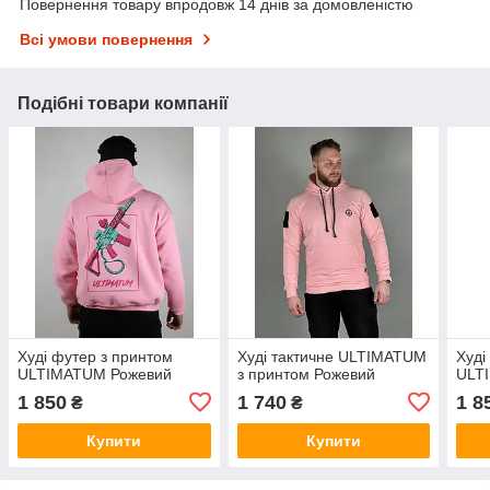
Повернення товару впродовж 14 днів за домовленістю
Всі умови повернення
Подібні товари компанії
Худі футер з принтом
Худі тактичне ULTIMATUM
Худі
ULTIMATUM Рожевий
з принтом Рожевий
ULT
1 850
1 740
1 8
₴
₴
Купити
Купити