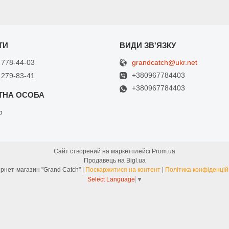
grandcatch@ukr.net
 778-44-03
+380967784403
 279-83-41
+380967784403
р
Сайт створений на маркетплейсі
Prom.ua
Продавець на Bigl.ua
Интернет-магазин "Grand Catch" |
Поскаржитися на контент
|
Політика конфіденцій
Select Language
▼