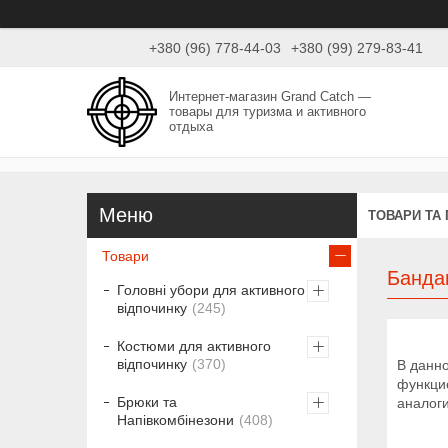
+380 (96) 778-44-03
+380 (99) 279-83-41
Интернет-магазин Grand Catch —
товары для туризма и активного
отдыха
ТОВАРИ ТА
Товари
Банда
Головні убори для активного
відпочинку
245
Костюми для активного
відпочинку
370
В данно
функцио
Брюки та
аналоги
Напівкомбінезони
408