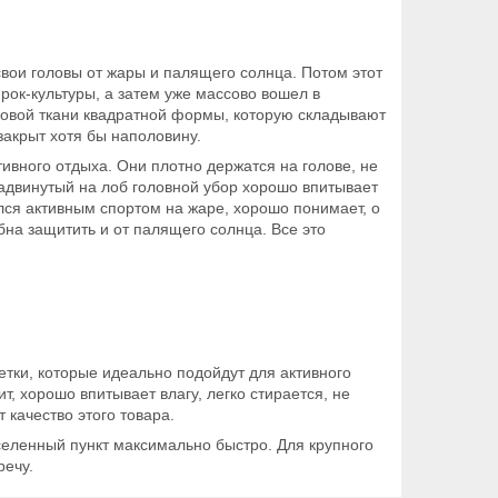
вои головы от жары и палящего солнца. Потом этот
рок-культуры, а затем уже массово вошел в
ковой ткани квадратной формы, которую складывают
закрыт хотя бы наполовину.
ивного отдыха. Они плотно держатся на голове, не
адвинутый на лоб головной убор хорошо впитывает
имался активным спортом на жаре, хорошо понимает, о
бна защитить и от палящего солнца. Все это
тки, которые идеально подойдут для активного
т, хорошо впитывает влагу, легко стирается, не
 качество этого товара.
еленный пункт максимально быстро. Для крупного
речу.