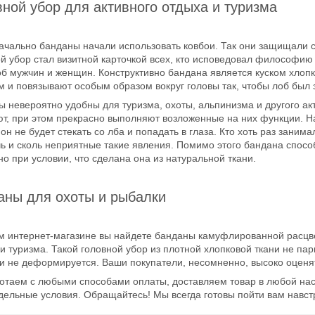
ной убор для активного отдыха и туризма
чально банданы начали использовать ковбои. Так они защищали с
й убор стал визитной карточкой всех, кто исповедовал философию 
об мужчин и женщин. Конструктивно бандана является куском хлоп
 и повязывают особым образом вокруг головы так, чтобы лоб был 
 невероятно удобны для туризма, охоты, альпинизма и другого акт
ют, при этом прекрасно выполняют возложенные на них функции. Н
к он не будет стекать со лба и попадать в глаза. Кто хоть раз зан
ь и сколь неприятные такие явления. Помимо этого бандана спосо
о при условии, что сделана она из натуральной ткани.
аны для охоты и рыбалки
м интернет-магазине вы найдете банданы камуфлированной расцве
и туризма. Такой головной убор из плотной хлопковой ткани не пари
и не деформируется. Ваши покупатели, несомненно, высоко оценят
отаем с любыми способами оплаты, доставляем товар в любой нас
дельные условия. Обращайтесь! Мы всегда готовы пойти вам навст