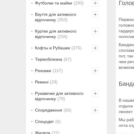
Голов
Футболки та майки
293
Взуття для активного
Первона
відпочинку
353
головно
гардер
Куртки для активного
пополам
відпочинку
234
Банданы
Кофты и Рубашки
275
сполза
пот, та
Термобілизна
67
чем реч
возможн
Рюкзаки
157
Ремені
29
Банд
Рукавички для активного
відпочинку
78
В наше
отдыха 
Спорядження
66
линяет 
Мы раб
Спецодяг
6
опта от
Жилети
21