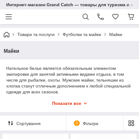
Интернет-магазин Grand Catch — товары для туризма и ак
Товари та послуги
Футболки та майки
Майки
Майки
Нательное белье является обязательным элементом
экипировки для занятий активными видами отдыха, в том
числе для рыбалки, охоты. Мужские майки, тельняшки из
хлопка станут отличным дополнением к любой специальной
одежде для всех сезонов.
В каталоге интернет-магазина представлены наиболее
Показати все
популярные и востребованные расцветки. Модели для
мужчин выполнены в традиционном дизайне, так что
понравятся пользователям различных возрастных категорий.
Сортування
0
Фільтри
Постоянно в наличии изделия стандартных и больших
размеров. Качество товаров порадует всех покупателей!